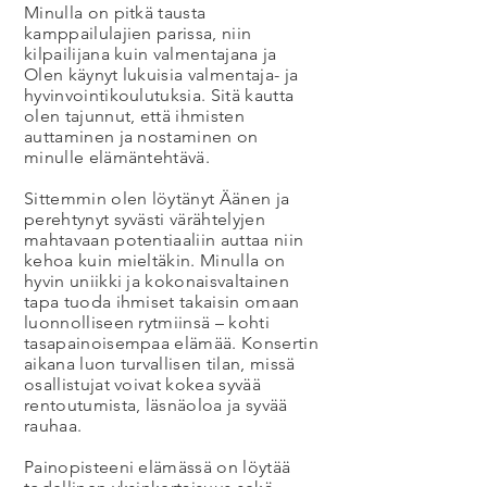
Minulla on pitkä tausta
kamppailulajien parissa, niin
kilpailijana kuin valmentajana ja
Olen käynyt lukuisia valmentaja- ja
hyvinvointikoulutuksia. Sitä kautta
olen tajunnut, että ihmisten
auttaminen ja nostaminen on
minulle elämäntehtävä.
Sittemmin olen löytänyt Äänen ja
perehtynyt syvästi värähtelyjen
mahtavaan potentiaaliin auttaa niin
kehoa kuin mieltäkin. Minulla on
hyvin uniikki ja kokonaisvaltainen
tapa tuoda ihmiset takaisin omaan
luonnolliseen rytmiinsä – kohti
tasapainoisempaa elämää. Konsertin
aikana luon turvallisen tilan, missä
osallistujat voivat kokea syvää
rentoutumista, läsnäoloa ja syvää
rauhaa.
Painopisteeni elämässä on löytää