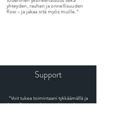
todellinen yksinkertaisuus sekä
yhteyden, rauhan ja onnellisuuden
flow – ja jakaa sitä myös muille."
Support
"Voit tukea toimintaani tykkäämällä ja
jakamalla postauksiani sekä tapahtumiani
somessa! Vinkkaa myös kaverille tulevista
tapahtumistani, mikäli olet nauttinut
sessioistani.